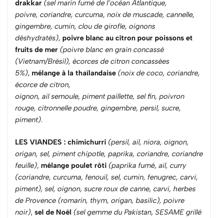
drakkar
(sel marin fumé de l’océan Atlantique,
poivre,
coriandre, curcuma, noix de muscade, cannelle,
gingembre, cumin, clou de girofle, oignons
déshydratés)
,
poivre blanc au citron pour poissons et
fruits de mer
(poivre blanc en grain concassé
(Vietnam/Brésil), écorces de citron concassées
5%)
,
mélange à la thaïlandaise
(noix de coco, coriandre,
écorce de citron,
oignon, ail semoule, piment paillette, sel fin, poivron
rouge, citronnelle poudre, gingembre, persil, sucre,
piment)
.
LES VIANDES
: chimichurri
(persil, ail, niora, oignon,
origan, sel, piment chipotle, paprika, coriandre, coriandre
feuille)
,
mélange poulet rôti
(paprika fumé, ail, curry
(coriandre, curcuma, fenouil, sel, cumin, fenugrec, carvi,
piment), sel, oignon, sucre roux de canne, carvi, herbes
de Provence (romarin, thym, origan, basilic), poivre
noir)
,
sel de Noël
(sel gemme du Pakistan, SESAME grillé