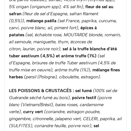
5% origan (origanum spp), 4% sel fin)
,
fleur de sel au
safran
(fleur de sel d’Espagne, safran filament
(0,5%))
,
mélange paëlla
(sel France, paprika, curcuma,
carvi, poivre blanc, ail, piment fort)
,
épices à
patates
(sel, échalote rose, MOUTARDE blonde, romarin,
ail semoule, maniguette, thym, écorces de
citron, laurier, poivre noir)
,
sel à la truffe blanche d’été
tuber aestivum (4,5%) et arôme truffe (1%)
(sel
d’Espagne, brisures de truffe Tuber aestivum (4,5% de
truffe mise en oeuvre), arôme truffe (1%)
),
mélange fines
herbes
(persil (Pologne), ciboulette, estragon)
.
LES POISSONS & CRUSTACÉS :
sel fumé
(100% sel de
Guérande séché fumé au bois)
,
poivre festif
(poivre
blanc (Vietnam/Brésil), baies roses, cardamome
verte)
,
curry vert
(coriandre, estragon poudre,
gingembre, citronnelle, jalapeno vert, CELERI, paprika, ail
(SULFITES), coriandre feuille, poivre noir)
,
sel