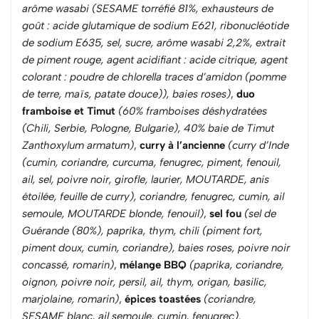
arôme wasabi (SESAME torréfié 81%, exhausteurs de
goût : acide glutamique de sodium E621, ribonucléotide
de sodium E635, sel, sucre, arôme wasabi 2,2%, extrait
de piment rouge, agent acidifiant : acide citrique, agent
colorant : poudre de chlorella traces d’amidon (pomme
de terre, maïs, patate douce)), baies roses)
,
duo
framboise et Timut
(60% framboises déshydratées
(Chili, Serbie, Pologne, Bulgarie), 40% baie de Timut
Zanthoxylum armatum)
,
curry à l’ancienne
(curry d’Inde
(cumin, coriandre, curcuma, fenugrec, piment, fenouil,
ail, sel, poivre noir, girofle, laurier, MOUTARDE, anis
étoilée, feuille de curry), coriandre, fenugrec, cumin, ail
semoule, MOUTARDE blonde, fenouil)
,
sel fou
(sel de
Guérande (80%), paprika, thym, chili (piment fort,
piment doux, cumin, coriandre), baies roses,
poivre noir
concassé, romarin)
,
mélange BBQ
(paprika, coriandre,
oignon, poivre noir, persil, ail, thym, origan, basilic,
marjolaine, romarin)
,
épices toastées
(coriandre,
SESAME blanc, ail semoule, cumin, fenugrec)
.