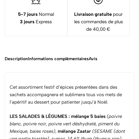
5-7 jours
Normal
Livraison gratuite
pour
3 jours
Express
les commandes de plus
de 40,00 €
Description
Informations complémentaires
Avis
Cet assortiment festif d’épices présentées dans des
sachets accompagnera et sublimera tous vos mets de
l’apéritif au dessert pour patienter jusqu’à Noël.
LES SALADES & LÉGUMES
:
mélange 5 baies
(poivre
blanc, poivre noir, poivre vert déshydraté, piment du
Mexique, baies roses)
,
mélange Zaatar
(SESAME (dont
une partie toastée), sumac, 14,6% thym (thymus spp),