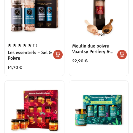
Moulin duo poivre
(1)
Voantsy Perifery &
Les essentiels – Sel &
sel rose de
Poivre
22,90
€
l’Himalaya
14,70
€