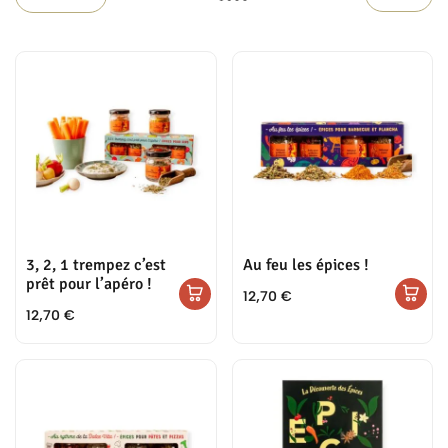
3, 2, 1 trempez c’est
Au feu les épices !
prêt pour l’apéro !
12,70
€
12,70
€