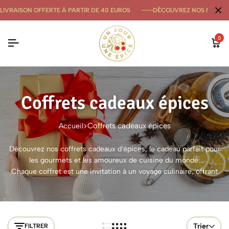
LIVRAISON OFFERTE À PARTIR DE 40 EUROS
DÉCOUVREZ NOS NOUVE
0
Coffrets cadeaux épices
Coffrets cadeaux épices
Accueil
Découvrez nos coffrets cadeaux d'épices, le cadeau parfait pour
les gourmets et les amoureux de cuisine du monde.
Chaque coffret est une invitation à un voyage culinaire, offrant
une sélection soigneusement choisie d'épices et de mélanges
exclusifs.
Trier
FILTRER