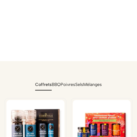
Coffrets
BBQ
Poivres
Sels
Mélanges