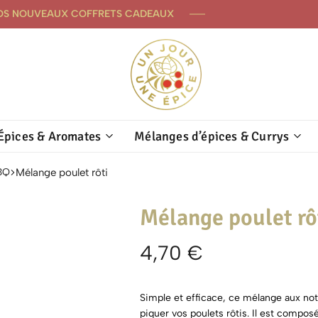
OS NOUVEAUX COFFRETS CADEAUX
Un
Dénicheurs
Épices & Aromates
Jour
de
Mélanges d’épices & Currys
Une
saveurs
Épice
depuis
Mélange poulet rôti
BQ
1971
Mélange poulet rô
4,70
€
Simple et efficace, ce mélange aux no
piquer vos poulets rôtis. Il est composé