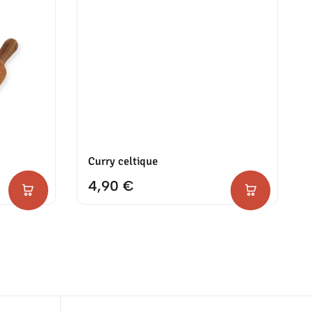
Curry celtique
4,90
€