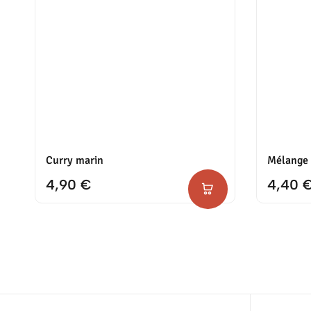
Curry marin
Mélange 
4,90
€
4,40