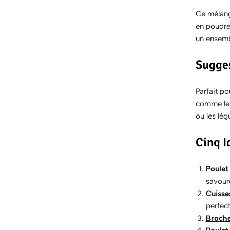
Ce mélange
en poudre 
un ensemb
Sugges
Parfait p
comme le 
ou les lé
Cinq I
Poulet
savour
Cuisse
perfec
Broche