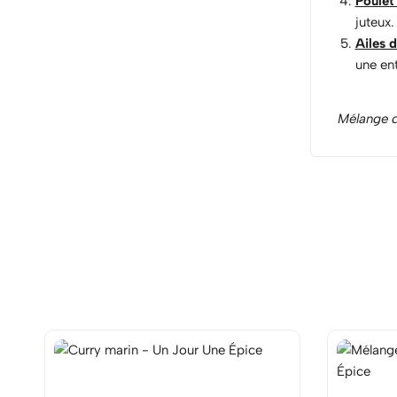
Poulet
juteux.
Ailes 
une ent
Mélange d