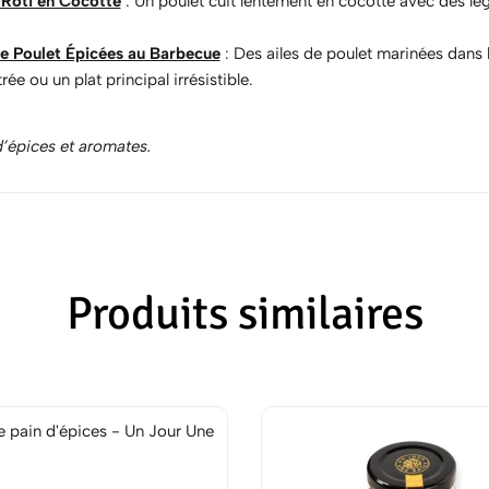
 Rôti en Cocotte
: Un poulet cuit lentement en cocotte avec des lég
de Poulet Épicées au Barbecue
: Des ailes de poulet marinées dans l
rée ou un plat principal irrésistible.
’épices et aromates.
Produits similaires