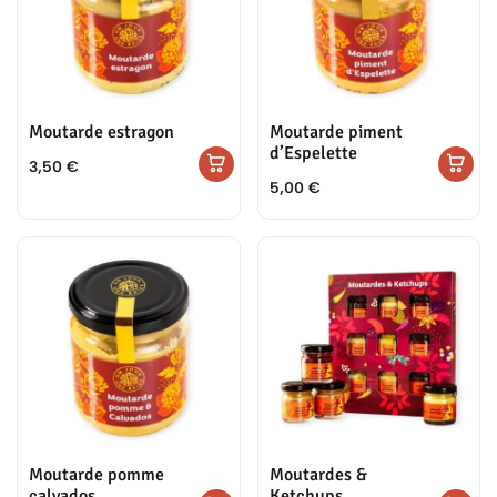
Moutarde estragon
Moutarde piment
d’Espelette
3,50
€
5,00
€
Moutarde pomme
Moutardes &
calvados
Ketchups