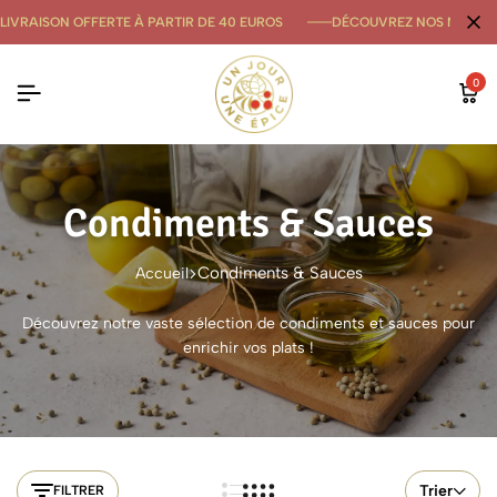
LIVRAISON OFFERTE À PARTIR DE 40 EUROS
DÉCOUVREZ NOS NOUVE
0
Condiments & Sauces
Condiments & Sauces
Accueil
Découvrez notre vaste sélection de condiments et sauces pour
enrichir vos plats !
Trier
FILTRER