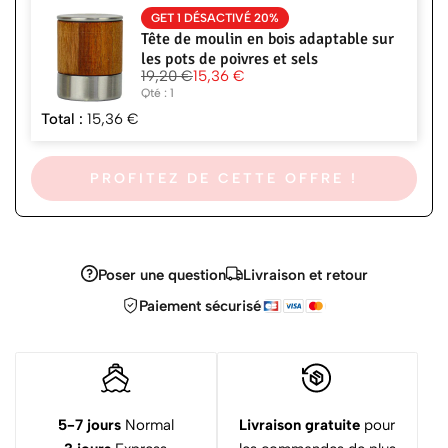
GET 1 DÉSACTIVÉ 20%
Tête de moulin en bois adaptable sur
les pots de poivres et sels
19,20
€
15,36
€
Qté : 1
Total :
15,36
€
PROFITEZ DE CETTE OFFRE !
Poser une question
Livraison et retour
Paiement sécurisé
5-7 jours
Normal
Livraison gratuite
pour