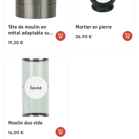
Tête de moulin en
Mortier en pierre
métal adaptable sur
26,90
€
les pots de poivres et
19,20
€
sels
Épuisé
Moulin duo vide
16,00
€