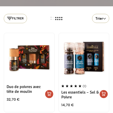
et fleurs de sels sans s'user. À choisir selon votre usage : la
version bois pour la table et l'esthétique, la version métal pour un
usage intensif en cuisine.
Trier
FILTRER
Duo de poivres avec
(1)
tête de moulin
Les essentiels – Sel &
Poivre
32,70
€
14,70
€