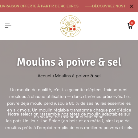
LIVRAISON OFFERTE À PARTIR DE 40 EUROS
DÉCOUVREZ NOS NOUVE
0
Moulins à poivre & sel
Moulins à poivre & sel
Accueil
Un moulin de qualité, c'est la garantie d'épices fraîchement
moulues à chaque utilisation — donc d'arômes préservés. Le
poivre déjà moulu perd jusqu'à 80 % de ses huiles essentielles
en six mois. Un moulin réglable transforme chaque pot d'épice
Notre sélection rassemble nos têtes de moulin adaptables sur
en source de fraîcheur quotidienne.
les pots Un Jour Une Épice (en bois et en métal), ainsi que des
moulins prêts à l'emploi remplis de nos meilleurs poivres et sels.
Mécanismes céramique garantis pour broyer poivres, baies, sels