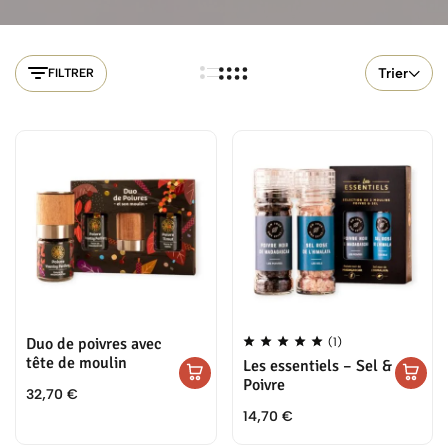
et fleurs de sels sans s'user. À choisir selon votre usage : la
version bois pour la table et l'esthétique, la version métal pour un
usage intensif en cuisine.
Trier
FILTRER
Duo de poivres avec
(1)
tête de moulin
Les essentiels – Sel &
Poivre
32,70
€
14,70
€