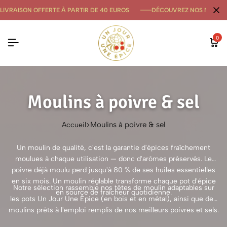
LIVRAISON OFFERTE À PARTIR DE 40 EUROS
DÉCOUVREZ NOS NOUVE
0
Moulins à poivre & sel
Moulins à poivre & sel
Accueil
Un moulin de qualité, c'est la garantie d'épices fraîchement
moulues à chaque utilisation — donc d'arômes préservés. Le
poivre déjà moulu perd jusqu'à 80 % de ses huiles essentielles
en six mois. Un moulin réglable transforme chaque pot d'épice
Notre sélection rassemble nos têtes de moulin adaptables sur
en source de fraîcheur quotidienne.
les pots Un Jour Une Épice (en bois et en métal), ainsi que des
moulins prêts à l'emploi remplis de nos meilleurs poivres et sels.
Mécanismes céramique garantis pour broyer poivres, baies, sels