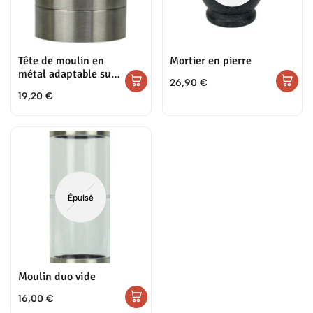
Tête de moulin en
Mortier en pierre
métal adaptable sur
26,90
€
les pots de poivres et
19,20
€
sels
Épuisé
Moulin duo vide
16,00
€