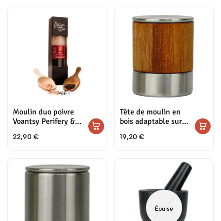
Moulin duo poivre
Tête de moulin en
Voantsy Perifery &
bois adaptable sur
sel rose de
les pots de poivres et
22,90
€
19,20
€
l’Himalaya
sels
Épuisé