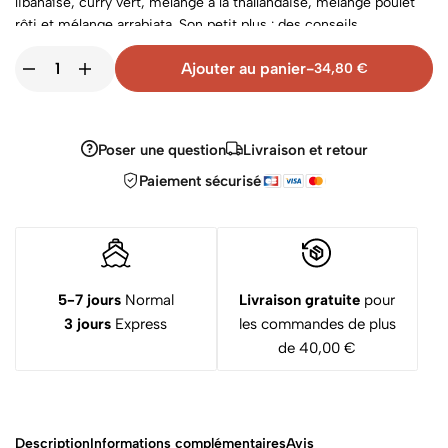
libanaise, curry vert, mélange à la thaïlandaise, mélange poulet
rôti et mélange arrabiata. Son petit plus : des conseils
d'utilisation au dos du coffret.
Ajouter au panier
-
34,80
€
Poser une question
Livraison et retour
Paiement sécurisé
5-7 jours
Normal
Livraison gratuite
pour
3 jours
Express
les commandes de plus
de 40,00 €
Description
Informations complémentaires
Avis