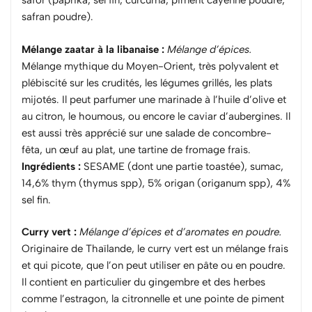
safor (paprika, sel fin, curcuma, piment cayenne poudre,
safran poudre).
Mélange zaatar à la libanaise :
Mélange d’épices.
Mélange mythique du Moyen-Orient, très polyvalent et
plébiscité sur les crudités, les légumes grillés, les plats
mijotés. Il peut parfumer une marinade à l’huile d’olive et
au citron, le houmous, ou encore le caviar d’aubergines. Il
est aussi très apprécié sur une salade de concombre-
fêta, un œuf au plat, une tartine de fromage frais.
Ingrédients :
SESAME (dont une partie toastée), sumac,
14,6% thym (thymus spp), 5% origan (origanum spp), 4%
sel fin.
Curry vert :
Mélange d’épices et d’aromates en poudre.
Originaire de Thaïlande, le curry vert est un mélange frais
et qui picote, que l’on peut utiliser en pâte ou en poudre.
Il contient en particulier du gingembre et des herbes
comme l’estragon, la citronnelle et une pointe de piment