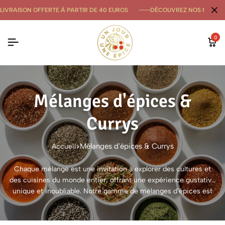
LIVRAISON OFFERTE À PARTIR DE 40 EUROS
DÉCOUVREZ NOS NOUVE
0
Mélanges d'épices &
Currys
Mélanges d'épices & Currys
Accueil
Chaque mélange est une invitation à explorer des cultures et
des cuisines du monde entier, offrant une expérience gustative
unique et inoubliable. Notre gamme de mélanges d'épices est
conçue pour éveiller vos papilles et transformer vos plats en
chefs-d'œuvre culinaires. Que vous soyez un cuisinier amateur
ou un chef professionnel, nos mélanges sont faciles à utiliser et