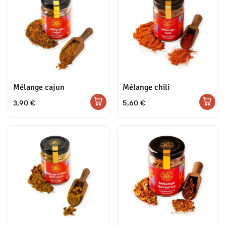
Mélange cajun
Mélange chili
3,90
€
5,60
€